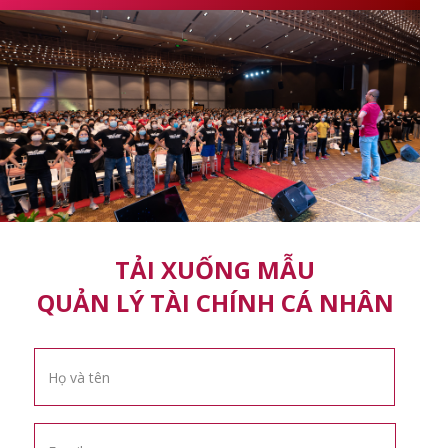
TẢI XUỐNG MẪU
QUẢN LÝ TÀI CHÍNH CÁ NHÂN